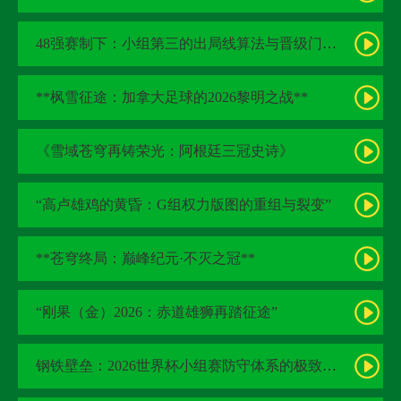
48强赛制下：小组第三的出局线算法与晋级门槛推演
**枫雪征途：加拿大足球的2026黎明之战**
《雪域苍穹再铸荣光：阿根廷三冠史诗》
“高卢雄鸡的黄昏：G组权力版图的重组与裂变”
**苍穹终局：巅峰纪元·不灭之冠**
“刚果（金）2026：赤道雄狮再踏征途”
钢铁壁垒：2026世界杯小组赛防守体系的极致博弈