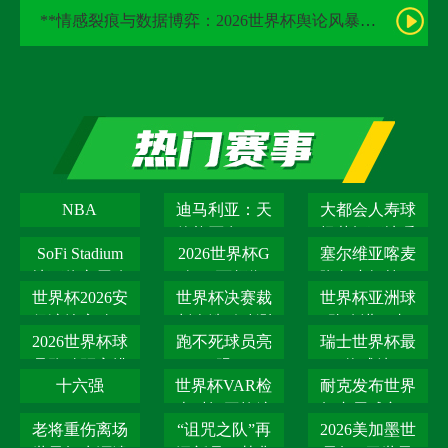
**情感裂痕与数据博弈：2026世界杯舆论风暴的多维解构**
NBA
迪马利亚：天
大都会人寿球
使能否在2026
场草坪下地暖
SoFi Stadium
2026世界杯G
塞尔维亚喀麦
世界杯再次降
系统在七月的
地下停车层改
组巴西领衔
隆争小组第二
使用
世界杯2026安
世界杯决赛裁
世界杯亚洲球
造成
保演练启动：
判人选引猜测
队改进：青
2026世界杯球
跑不死球员亮
瑞士世界杯最
如何应对恐怖
训、留洋、联
员跑动距离排
眼
终成绩
赛、管
十六强
世界杯VAR检
耐克发布世界
行
查时间平均缩
杯专属球衣：
老将重伤离场
“诅咒之队”再
2026美加墨世
短至30秒
科技面料引球