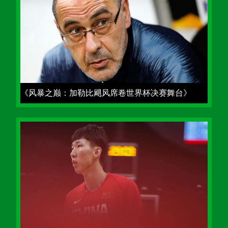
《风暴之巅：加勒比飓风席卷世界杯决赛舞台》