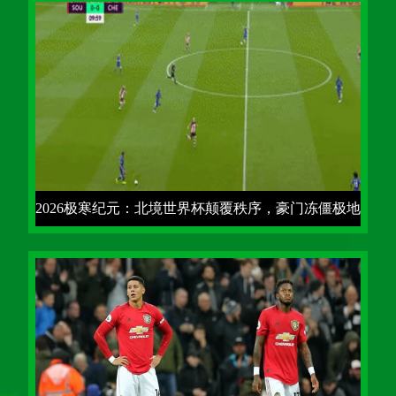
2026极寒纪元：北境世界杯颠覆秩序，豪门冻僵极地
之巅