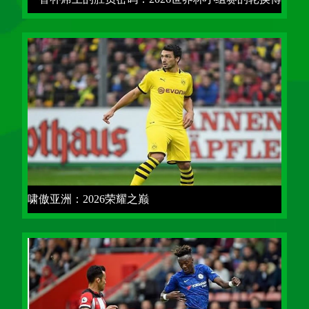
弈**
啸傲亚洲：2026荣耀之巅