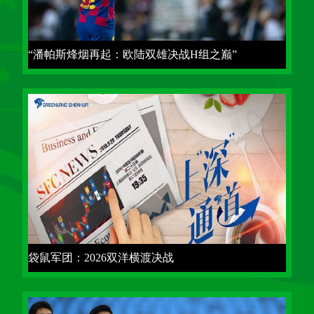
“潘帕斯烽烟再起：欧陆双雄决战H组之巅”
袋鼠军团：2026双洋横渡决战